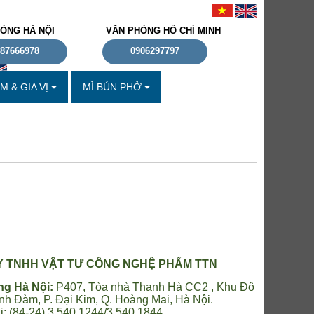
ÒNG HÀ NỘI
VĂN PHÒNG HỒ CHÍ MINH
87666978
0906297797
 & GIA VỊ
MÌ BÚN PHỞ
Y TNHH VẬT TƯ CÔNG NGHỆ PHẨM TTN
g Hà Nội:
P407, Tòa nhà Thanh Hà CC2 , Khu Đô
inh Đàm, P. Đại Kim, Q. Hoàng Mai, Hà Nội.
i: (84-24) 3.540 1244/3.540 1844