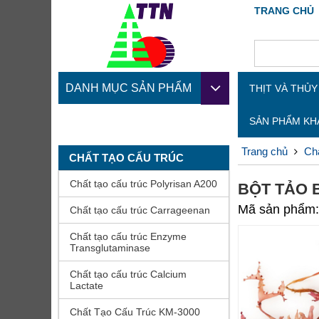
TRANG CHỦ
DANH MỤC SẢN PHẨM
THỊT VÀ THỦ
SẢN PHẨM K
Trang chủ
Chấ
CHẤT TẠO CẤU TRÚC
Chất tạo cấu trúc Polyrisan A200
BỘT TẢO 
Mã sản phẩm
Chất tạo cấu trúc Carrageenan
Chất tạo cấu trúc Enzyme
Transglutaminase
Chất tạo cấu trúc Calcium
Lactate
Chất Tạo Cấu Trúc KM-3000