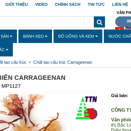
GIỚI THIỆU
VIDEO
CHÍNH SÁCH
TIN TỨC
LIÊN HỆ
VĂN PH
09
Y SẢN
BÁNH KẸO
ĐỒ UỐNG VÀ KEM
NƯỚC CHẤM
HÁC
t tạo cấu trúc
Chất tạo cấu trúc Carrageenan
BIỂN CARRAGEENAN
: MP1127
Giá bán:
CÔNG T
Văn phòn
thị Bắc L
Điện thoạ