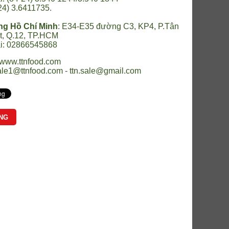
24) 3.6411735.
ng Hồ Chí Minh
:
E34-E35 đường C3, KP4, P.Tân
t, Q.12, TP.HCM
ại: 02866545868
www.ttnfood.com
ale1@ttnfood.com - ttn.sale@gmail.com
NG