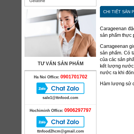
Gelatine
CHI TIẾT SẢN
Carageenan đặc 
sản phẩm thực p
Carrageenan
gi
sản phẩm. Có tá
của các sản phẩ
TƯ VẤN SẢN PHẨM
kết lượng nước 
nước ra khi đón
0901701702
Ha Noi Office:
Hàm lượng sử 
sale1@ttnfood.com
0906297797
Hochiminh Office:
ttnfood2hcm@gmail.com