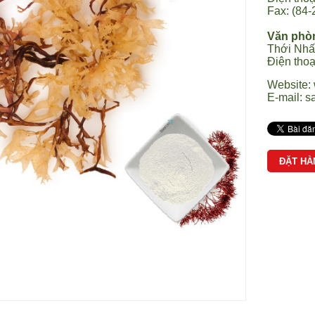
Fax: (84-
Văn phò
Thới Nhấ
Điện tho
Website:
E-mail:
s
ĐẶT HÀ