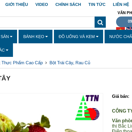
GIỚI THIỆU
VIDEO
CHÍNH SÁCH
TIN TỨC
LIÊN HỆ
VĂN PH
09
Y SẢN
BÁNH KẸO
ĐỒ UỐNG VÀ KEM
NƯỚC CHẤM
HÁC
t Thực Phẩm Cao Cấp
Bột Trái Cây, Rau Củ
TÂY
Giá bán:
CÔNG T
Văn phòn
thị Bắc L
Điện thoạ