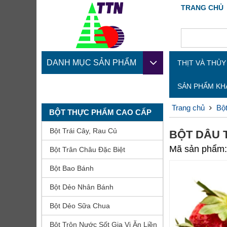
TRANG CHỦ
DANH MỤC SẢN PHẨM
THỊT VÀ THỦ
SẢN PHẨM K
Trang chủ
Bộ
BỘT THỰC PHẨM CAO CẤP
Bột Trái Cây, Rau Củ
BỘT DÂU 
Mã sản phẩm:
Bột Trân Châu Đặc Biệt
Bột Bao Bánh
Bột Dẻo Nhân Bánh
Bột Dẻo Sữa Chua
Bột Trộn Nước Sốt Gia Vị Ăn Liền