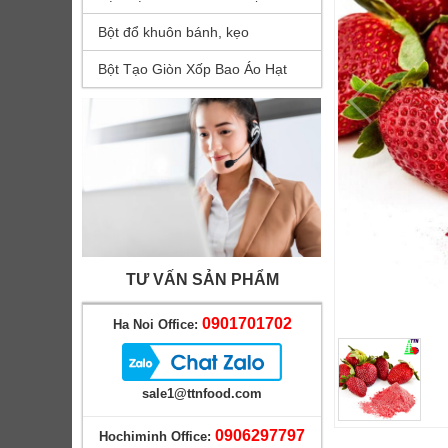
Bột đổ khuôn bánh, kẹo
Bột Tạo Giòn Xốp Bao Áo Hạt
TƯ VẤN SẢN PHẨM
0901701702
Ha Noi Office:
sale1@ttnfood.com
0906297797
Hochiminh Office: