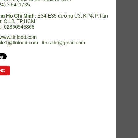
24) 3.6411735.
ng Hồ Chí Minh
:
E34-E35 đường C3, KP4, P.Tân
t, Q.12, TP.HCM
ại: 02866545868
www.ttnfood.com
ale1@ttnfood.com - ttn.sale@gmail.com
NG