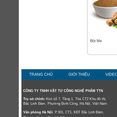
Bột Me
TRANG CHỦ
GIỚI THIỆU
VIDE
CÔNG TY TNHH VẬT TƯ CÔNG NGHỆ PHẨM TTN
Trụ sở chính:
Kiot số 7, Tầng 1, Tòa CT2 Khu đô thị
Bắc Linh Đàm, Phường Định Công, Hà Nội, Việt Nam.
Văn phòng Hà Nội
: P.301, CT1, KĐT Bắc Linh Đàm,