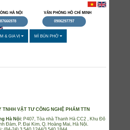
ÒNG HÀ NỘI
VĂN PHÒNG HỒ CHÍ MINH
87666978
0906297797
 & GIA VỊ
MÌ BÚN PHỞ
Y TNHH VẬT TƯ CÔNG NGHỆ PHẨM TTN
g Hà Nội:
P407, Tòa nhà Thanh Hà CC2 , Khu Đô
inh Đàm, P. Đại Kim, Q. Hoàng Mai, Hà Nội.
i: (84-24) 3.540 1244/3.540 1844