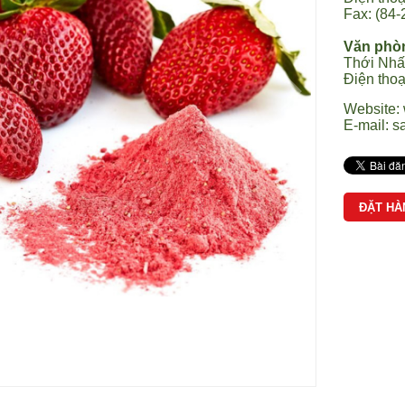
Fax: (84-
Văn phò
Thới Nhấ
Điện tho
Website:
E-mail:
s
ĐẶT HÀ