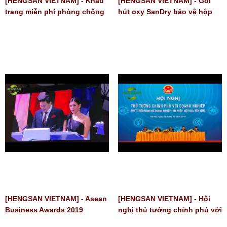
[HENGSAN VIETNAM] - Khẩu
[HENGSAN VIETNAM] - Gói
trang miễn phí phòng chống
hút oxy SanDry bảo vệ hộp
dịch VIRUS #CORONA #nCoV
quà tết tập đoàn VIETTEL
[HENGSAN VIETNAM] - Asean
[HENGSAN VIETNAM] - Hội
Business Awards 2019
nghị thủ tướng chính phủ với
doanh nghiệp