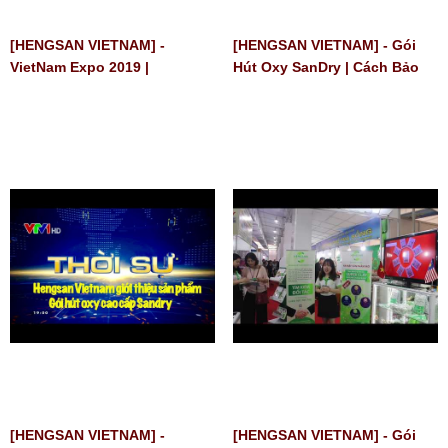
[HENGSAN VIETNAM] -
[HENGSAN VIETNAM] - Gói
VietNam Expo 2019 |
Hút Oxy SanDry | Cách Bảo
Introduction Product Of
Quản Bánh PÍA, Bánh Trung
Hengsan Việt Nam | Oxygen
Thu
absorber
[HENGSAN VIETNAM] -
[HENGSAN VIETNAM] - Gói