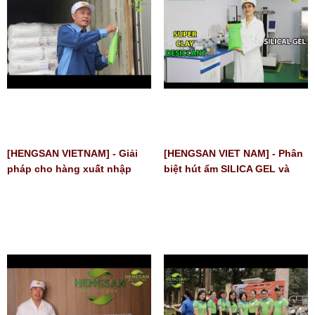
[HENGSAN VIETNAM] - Giải
[HENGSAN VIET NAM] - Phân
pháp cho hàng xuất nhập
biệt hút ẩm SILICA GEL và
khẩu CONTAINER | GÓI HÚT
siêu khoáng hút ẩm SUPER
ẨM SANDRY
CLAY