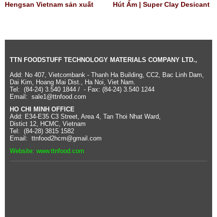
Hengsan Vietnam sản xuất
Hút Ẩm | Super Clay Desicant
Gói hút ôxy cao cấp tại Viêt
nam | Gói Hút Oxy SanDry
TTN FOODSTUFF TECHNOLOGY MATERIALS COMPANY LTD.,
Add: No 407, Vietcombank - Thanh Ha Building, CC2, Bac Linh Dam,
Dai Kim, Hoang Mai Dist., Ha Noi, Viet Nam.
Tel: (84-24) 3.540 1844 / - Fax: (84-24) 3.540 1244
Email: sale1@ttnfood.com
HO CHI MINH OFFICE
Add: E34-E35 C3 Street, Area 4, Tan Thoi Nhat Ward,
Distict 12, HCMC, Vietnam
Tel: (84-28) 3815 1582
Email: ttnfood2hcm@gmail.com
Website: www.ttnfood.com